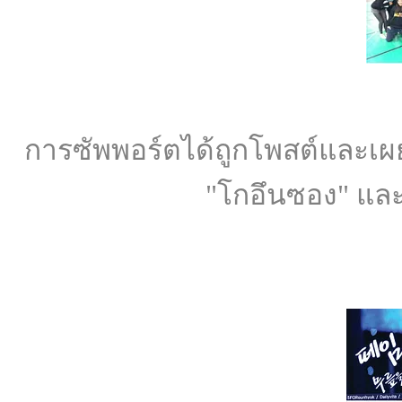
การซัพพอร์ตได้ถูกโพสต์และเผย
"โกอึนซอง" และร