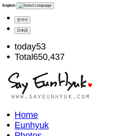
English
한국어
日本語
today
53
Total
650,437
Home
Eunhyuk
Photos