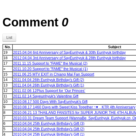
Comment
0
List
No.
Subject
19
2015.04.04 6rd Anniversary of SayEunhyuk & 30th Eunhyuk birthday
18
2012.04.04 3rd Anniversary of SayEunhyuk & 28th Eunhyuk birthday
17
2011.11.15 Support to "FAME" the Musical (2)
»
2011.10.20 Support to "FAME" the Musical (1)
15
2011.06.25 MTV EXIT in Chiang Mai Fan Support
14
2011.04.04 26th Eunhyuk Birthday's Gift (2)
13
2011.04.04 26th Eunhyuk Birthday's Gift (1)
12
2011.02.06 12Plus Support for ‘Our Princes’
11
2011.02.14 Sayeunhyuk's Valentine Gift
10
2010.08.17 500 Days With SayEunhyuk's Gift
9
2010.08.17 1460 Days with Sweet Kiss Together ~♥ ,, KTR 4th Anniversary
8
2010.06.21 13 THAILAND FANSITES for SUPER JUNIOR THE 4TH ALBU
7
2010.03.31 Dream Team Support (WannaBe, SayEunhyuk, Eunhyuk.cn, O
6
2010.04.04 25th Eunhyuk Birthday's Gift (3)
5
2010.04.04 25th Eunhyuk Birthday's Gift (2)
4
2010.04.04 25th Eunhyuk Birthday's Gift (1)