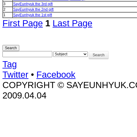
3
SayEunhyuk the 3rd gift
2
SayEunhyuk the 2nd gift
1
SayEunhyuk the 1st gift
First Page
1
Last Page
Search
Search
Tag
Twitter
•
Facebook
COPYRIGHT © SAYEUNHYUK.COM 
2009.04.04