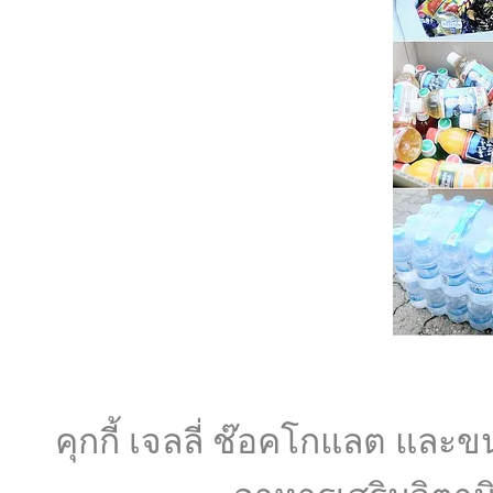
คุกกี้ เจลลี่ ช๊อคโกแลต และข