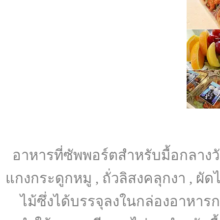
อาหารที่ซัพพอร์ตสำหรับมื้อกลางวั
แกงกระดูกหมู , ถั่วลิสงคลุกงา , ผัด
ไม้ซึ่งได้บรรจุลงในกล่องอาหาร