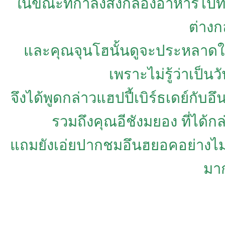
ในขณะที่กำลังส่งกล่องอาหารไปท
ต่าง
และคุณจุนโฮนั้นดูจะประหลาดใจก
เพราะไม่รู้ว่าเป็
จึงได้พูดกล่าวแฮปปี้เบิร์ธเดย์ก
รวมถึงคุณอีชังมยอง ที่ได้ก
แถมยังเอ่ยปากชมอึนฮยอคอย่างไม่ห
มาก