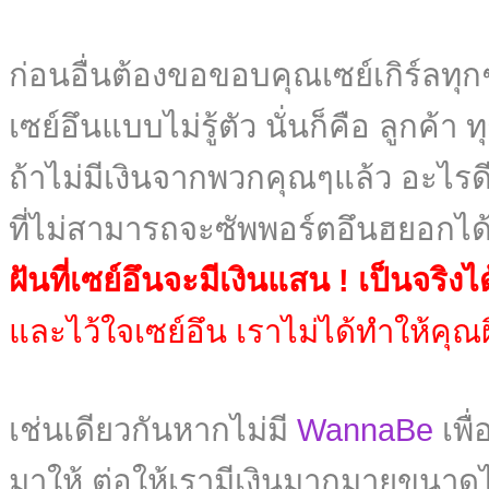
ก่อนอื่นต้องขอขอบคุณเซย์เกิร์ลทุกๆค
เซย์อึนแบบไม่รู้ตัว นั่นก็คือ ลูกค้
ถ้าไม่มีเงินจากพวกคุณๆแล้ว อะไรดีๆ
ที่ไม่สามารถจะซัพพอร์ตอึนฮยอกไ
ฝันที่เซย์อึนจะมีเงินแสน ! เป็นจริ
และไว้ใจเซย์อึน เราไม่ได้ทำให้คุณผิ
เช่นเดียวกันหากไม่มี
WannaBe
เพื
มาให้ ต่อให้เรามีเงินมากมายขนา