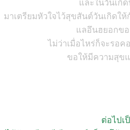
และในวันเกิดป
มาเตรียมหัวใจไว้สุขสันต์วันเกิดใ
แลอึนฮยอกของ
ไม่ว่าเมื่อไหร่ก็จะร
ขอให้มีความสุข
ต่อไปเป