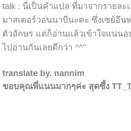
talk : นี่เป็นคำแปล ที่มาจากรายล
มาสเตอร์วอนนาบีนะคะ ซึ่งเซย์อึน
ตัวอักษร แต่ก็อ่านแล้วเข้าใจแน่น
ไปอ่านกันเลยดีกว่า ^^"
translate by. nannim
ขอบคุณพี่แนนมากๆค่ะ สุดซึ้ง TT_