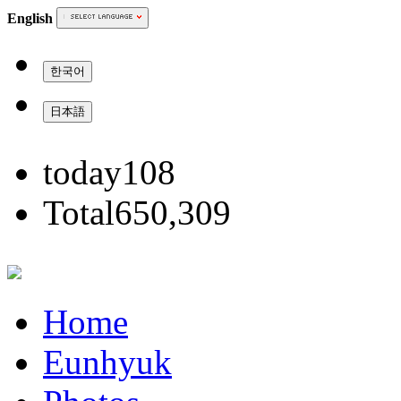
English
한국어
日本語
today
108
Total
650,309
Home
Eunhyuk