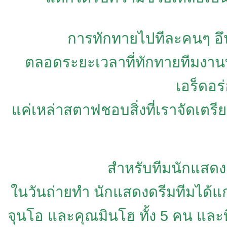
การทักทายไปทีละคนๆ อึนฮ
ตลอดระยะเวลาที่ทักทายทีมงานท
เอร็ดอร
แค่เหล่าสตาฟชอบสิ่งที่เราจัดเตรีย
สำหรับทีมนักแสดง
ในวันถ่ายทำ นักแสดงดรีมทีมได้แก่่
จุนโอ และคุณมินโฮ ทั้ง 5 คน แล