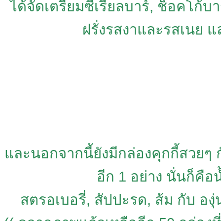
ได้จัดเตรียมซีเรียลบาร์, ช็อคโก
ฝรั่งรสงาและรสเนย แล
และนอกจากนี้ยังมีกล่องคุกกี้สวยๆ ก
อีก 1 อย่าง นั่นก็คือ
สตรอเบอรี่, สัปปะรด, ส้ม กับ องุ่