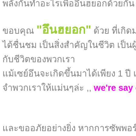
พลังกันทำอะไรเพื่ออึนฮยอกด้วยกั
"อึนฮยอก"
ขอบคุณ
ด้วย ที่เกิ
ได้ชื่นชม เป็นสิ่งสำคัญในชีวิต เป็นผ
กับชีวิตของพวกเรา
แม้เซย์อึนจะเกิดขึ้นมาได้เพียง 1 ปี แ
จำพวกเราให้แม่นๆล่ะ ,,
we're say
และขออภัยอย่างยิ่ง หากการซัพพอร