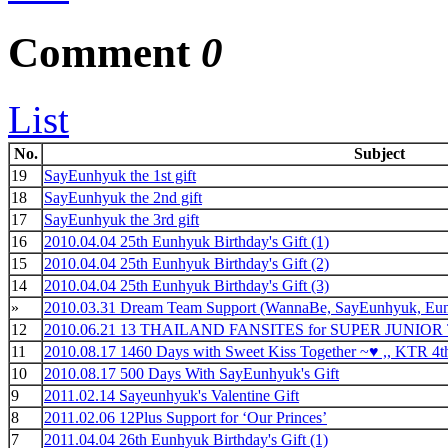
Comment
0
List
No.
Subject
19
SayEunhyuk the 1st gift
18
SayEunhyuk the 2nd gift
17
SayEunhyuk the 3rd gift
16
2010.04.04 25th Eunhyuk Birthday's Gift (1)
15
2010.04.04 25th Eunhyuk Birthday's Gift (2)
14
2010.04.04 25th Eunhyuk Birthday's Gift (3)
»
2010.03.31 Dream Team Support (WannaBe, SayEunhyuk, Eun
12
2010.06.21 13 THAILAND FANSITES for SUPER JUNIO
11
2010.08.17 1460 Days with Sweet Kiss Together ~♥ ,, KTR 4t
10
2010.08.17 500 Days With SayEunhyuk's Gift
9
2011.02.14 Sayeunhyuk's Valentine Gift
8
2011.02.06 12Plus Support for ‘Our Princes’
7
2011.04.04 26th Eunhyuk Birthday's Gift (1)