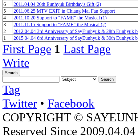
6
2011.04.04 26th Eunhyuk Birthday's Gift (2)
5
2011.06.25 MTV EXIT in Chiang Mai Fan Support
4
2011.10.20 Support to "FAME" the Musical (1)
3
2011.11.15 Support to "FAME" the Musical (2)
2
2012.04.04 3rd Anniversary of SayEunhyuk & 28th Eunhyuk b
1
2015.04.04 6rd Anniversary of SayEunhyuk & 30th Eunhyuk b
First Page
1
Last Page
Write
Search
Search
Tag
Twitter
•
Facebook
COPYRIGHT © SAYEUNHY
Reserved
Since 2009.04.04